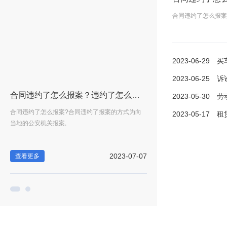
合同违约了怎么报案
2023-06-29
买车是
2023-06-25
诉讼离婚调
妻两人贷款还是一人？
合同违约了怎么报案？违约了怎么赔偿？
2023-05-30
劳动保护费在
车
合同违约了怎么报案?合同违约了报案的方式为向
买车是夫妻共同财产吗?如果
2023-05-17
租赁合同
当地的公安机关报案,
子，即使登记在一方的
-29
2023-07-07
查看更多
查看更多